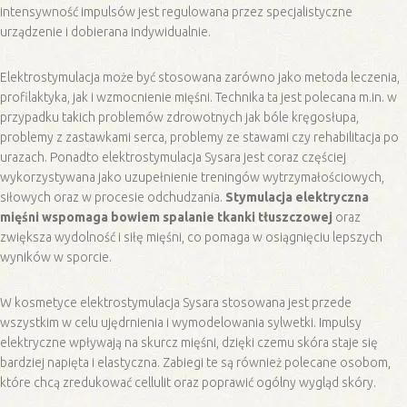
intensywność impulsów jest regulowana przez specjalistyczne
urządzenie i dobierana indywidualnie.
Elektrostymulacja może być stosowana zarówno jako metoda leczenia,
profilaktyka, jak i wzmocnienie mięśni. Technika ta jest polecana m.in. w
przypadku takich problemów zdrowotnych jak bóle kręgosłupa,
problemy z zastawkami serca, problemy ze stawami czy rehabilitacja po
urazach. Ponadto elektrostymulacja Sysara jest coraz częściej
wykorzystywana jako uzupełnienie treningów wytrzymałościowych,
siłowych oraz w procesie odchudzania.
Stymulacja elektryczna
mięśni wspomaga bowiem spalanie tkanki tłuszczowej
oraz
zwiększa wydolność i siłę mięśni, co pomaga w osiągnięciu lepszych
wyników w sporcie.
W kosmetyce elektrostymulacja Sysara stosowana jest przede
wszystkim w celu ujędrnienia i wymodelowania sylwetki. Impulsy
elektryczne wpływają na skurcz mięśni, dzięki czemu skóra staje się
bardziej napięta i elastyczna. Zabiegi te są również polecane osobom,
które chcą zredukować cellulit oraz poprawić ogólny wygląd skóry.